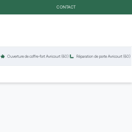
CONTACT
verture de coffre-fort Avricourt (60)
Réparation de porte Avricourt (60)
In