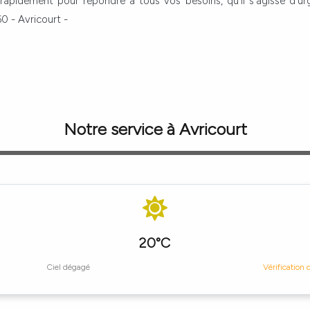
 rapidement pour répondre à tous vos besoins, qu'il s'agisse d'u
0 - Avricourt -
Notre service à Avricourt
20°C
Ciel dégagé
Vérification 