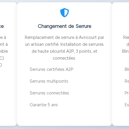
ce
Changement de Serrure
ée à
Remplacement de serrure à Avricourt par
Re
ent à
un artisan certifié. Installation de serrures
d
nible
de haute sécurité A2P, 3 points, et
Bli
°C)
connectées.
0.
Serrures certifiées A2P
Bl
Serrures multipoints
R
Serrures connectées
Pr
Garantie 5 ans
Es