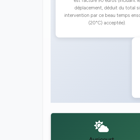
est facturé 90 euros (incluant l
déplacement, déduit du total si
intervention par ce beau temps ensol
(20°C) acceptée).
Avricourt