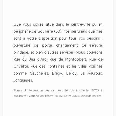
Que vous soyez situé dans le centre-ville ou en
périphérie de Boullarre (60), nos serruriers qualifiés
sont à votre disposition pour tous vos besoins :
ouverture de porte, changement de serrure,
blindage, et bien d'autres services. Nous couvrons
Rue du Jeu d'Arc, Rue de Montgobert, Rue de
Grivette, Rue des Fontaines et les villes voisines
comme Vauchelles, Brégy, Belloy, Le Vauroux,
Jonquières.
Zones d'intervention par ce beau temps ensoleillé (20°C) à
proximité : Vauchelles, Brégy, Belloy, Le Vauroux, Jonquières, etc.