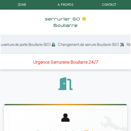
ZONE
A PROPOS
CONTACT
serrurier 60
Boullarre
erture de porte Boullarre (60)
Changement de serrure Boullarre (60)
Répa
Urgence Serrurerie Boullarre 24/7