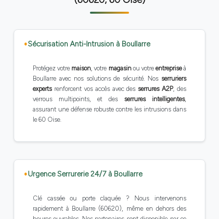
Sécurisation Anti-Intrusion à Boullarre
Protégez votre
maison
, votre
magasin
ou votre
entreprise
à
Boullarre avec nos solutions de sécurité. Nos
serruriers
experts
renforcent vos accès avec des
serrures A2P
, des
verrous multipoints, et des
serrures intelligentes
,
assurant une défense robuste contre les intrusions dans
le 60 Oise.
Urgence Serrurerie 24/7 à Boullarre
Clé cassée ou porte claquée ? Nous intervenons
rapidement à Boullarre (60620), même en dehors des
heures ouvrables. Nos partenaires sont disponible par ce