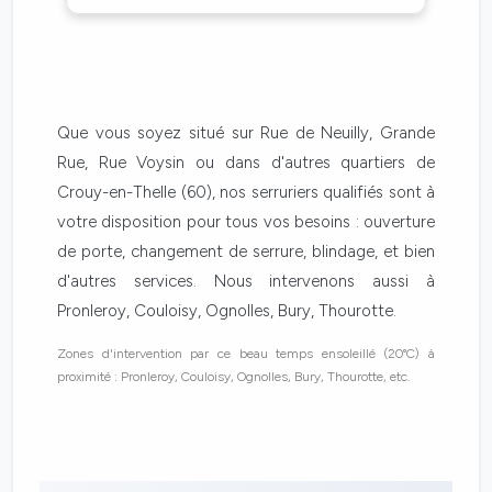
Que vous soyez situé sur Rue de Neuilly, Grande
Rue, Rue Voysin ou dans d'autres quartiers de
Crouy-en-Thelle (60), nos serruriers qualifiés sont à
votre disposition pour tous vos besoins : ouverture
de porte, changement de serrure, blindage, et bien
d'autres services. Nous intervenons aussi à
Pronleroy, Couloisy, Ognolles, Bury, Thourotte.
Zones d'intervention par ce beau temps ensoleillé (20°C) à
proximité : Pronleroy, Couloisy, Ognolles, Bury, Thourotte, etc.