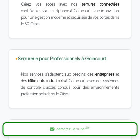
Gérez vos accès avec nos
serrures connectées
contrôlables via smartphone à Goincourt. Une innovation
pour une gestion moderne et sécurisée de vos portes dans
le 60 Oise.
Serrurerie pour Professionnels à Goincourt
Nos services s'adaptent aux besoins des
entreprises
et
des
bâtiments industriels
à Goincourt, avec des systèmes
de contrôle d'accès conçus pour des environnements
professionnels dans le Oise.
60
Gestion des Accès en Copropriété à Goincourt
*
Contactez Serrurier