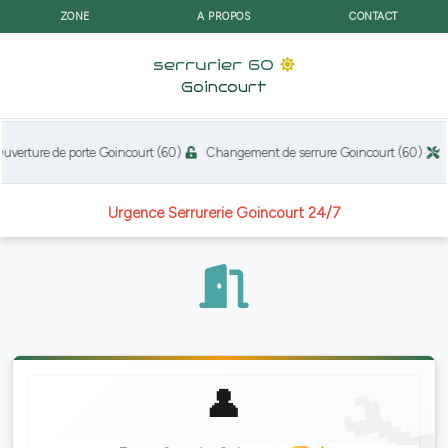
ZONE
A PROPOS
CONTACT
serrurier 60
Goincourt
erture de porte Goincourt (60)
Changement de serrure Goincourt (60)
Ré
Urgence Serrurerie Goincourt 24/7