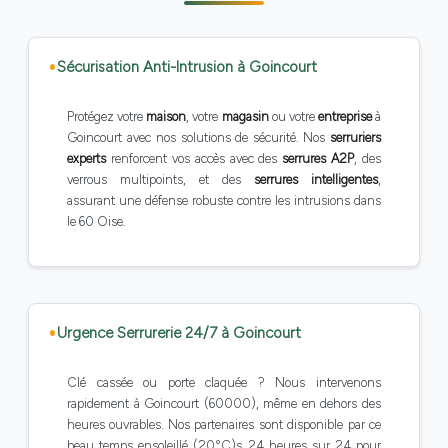
Sécurisation Anti-Intrusion à Goincourt
Protégez votre
maison
, votre
magasin
ou votre
entreprise
à
Goincourt avec nos solutions de sécurité. Nos
serruriers
experts
renforcent vos accès avec des
serrures A2P
, des
verrous multipoints, et des
serrures intelligentes
,
assurant une défense robuste contre les intrusions dans
le 60 Oise.
Urgence Serrurerie 24/7 à Goincourt
Clé cassée ou porte claquée ? Nous intervenons
rapidement à Goincourt (60000), même en dehors des
heures ouvrables. Nos partenaires sont disponible par ce
beau temps ensoleillé (20°C)s 24 heures sur 24 pour