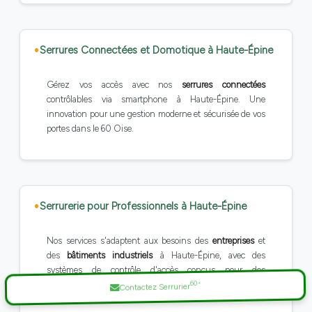
Serrures Connectées et Domotique à Haute-Épine
Gérez vos accès avec nos
serrures connectées
contrôlables via smartphone à Haute-Épine. Une
innovation pour une gestion moderne et sécurisée de vos
portes dans le 60 Oise.
Serrurerie pour Professionnels à Haute-Épine
Nos services s'adaptent aux besoins des
entreprises
et
des
bâtiments industriels
à Haute-Épine, avec des
systèmes de contrôle d'accès conçus pour des
60
environnements professionnels dans le Oise.
*
Contactez Serrurier