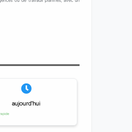
rgences ou de travaux planifiés, avec un
aujourd'hui
 rapide