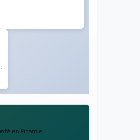
,
rité en Picardie