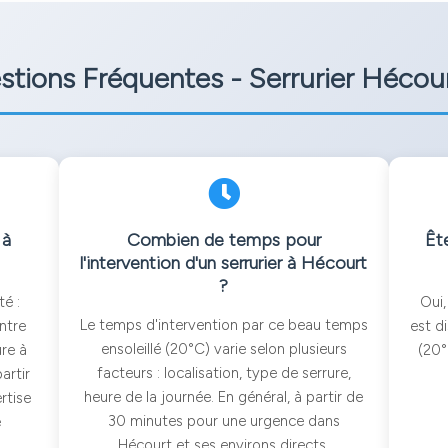
stions Fréquentes - Serrurier Hécou
 à
Combien de temps pour
Ête
l'intervention d'un serrurier à Hécourt
?
té :
Oui,
Le temps d'intervention par ce beau temps
ntre
est d
ensoleillé (20°C) varie selon plusieurs
re à
(20°
facteurs : localisation, type de serrure,
artir
heure de la journée. En général, à partir de
rtise
30 minutes pour une urgence dans
e
Hécourt et ses environs directs.