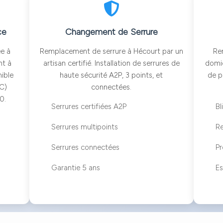
ce
Changement de Serrure
ée à
Remplacement de serrure à Hécourt par un
Re
nt à
artisan certifié. Installation de serrures de
domic
nible
haute sécurité A2P, 3 points, et
de p
°C)
connectées.
0.
Serrures certifiées A2P
Bl
Serrures multipoints
R
Serrures connectées
Pr
Garantie 5 ans
Es