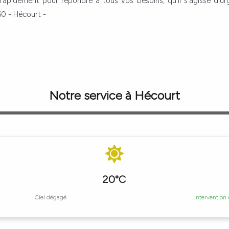
 rapidement pour répondre à tous vos besoins, qu'il s'agisse d'u
60 - Hécourt -
Notre service à Hécourt
20°C
Ciel dégagé
Intervention