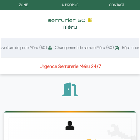
ZONE
A PROPOS
CONTACT
serrurier 60
Méru
erture de porte Méru (60)
Changement de serrure Méru (60)
Réparation d
Urgence Serrurerie Méru 24/7