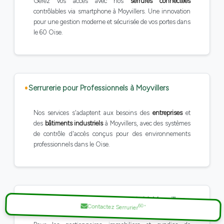
Gérez vos accès avec nos
serrures connectées
contrôlables via smartphone à Moyvillers. Une innovation
pour une gestion moderne et sécurisée de vos portes dans
le 60 Oise.
Serrurerie pour Professionnels à Moyvillers
Nos services s'adaptent aux besoins des
entreprises
et
des
bâtiments industriels
à Moyvillers, avec des systèmes
de contrôle d'accès conçus pour des environnements
professionnels dans le Oise.
Gestion des Accès en Copropriété à Moyvillers
60
*
Contactez Serrurier