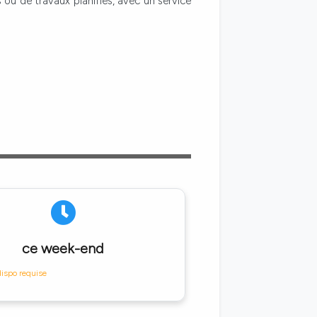
 ou de travaux planifiés, avec un service
ce week-end
dispo requise