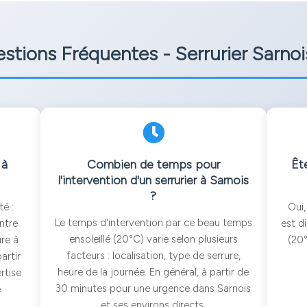
stions Fréquentes - Serrurier Sarno
 à
Combien de temps pour
Ête
l'intervention d'un serrurier à Sarnois
?
té :
Oui,
Le temps d'intervention par ce beau temps
ntre
est d
ensoleillé (20°C) varie selon plusieurs
re à
(20°
facteurs : localisation, type de serrure,
artir
heure de la journée. En général, à partir de
rtise
30 minutes pour une urgence dans Sarnois
e
et ses environs directs.