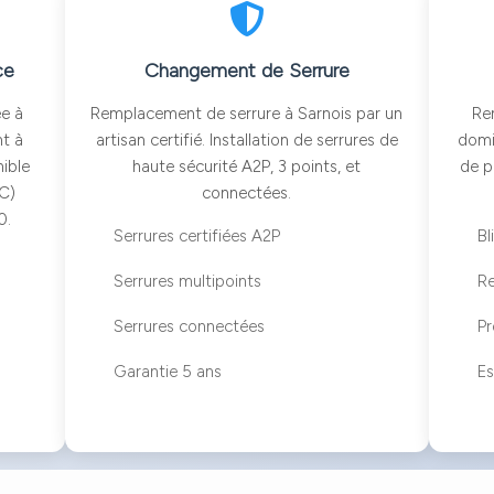
ce
Changement de Serrure
ée à
Remplacement de serrure à Sarnois par un
Re
nt à
artisan certifié. Installation de serrures de
domic
nible
haute sécurité A2P, 3 points, et
de p
°C)
connectées.
0.
Serrures certifiées A2P
Bl
Serrures multipoints
R
Serrures connectées
Pr
Garantie 5 ans
Es