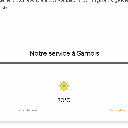
idement pour répondre à tous vos besoins, qu'il s'agisse d'urgences
nois -
Notre service à Sarnois
20°C
Ciel dégagé
Vérification 